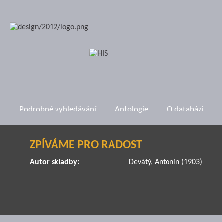
Podrobné vyhledávání
Antologie
O databázi
ZPÍVÁME PRO RADOST
Autor skladby:
Devátý, Antonín (1903)