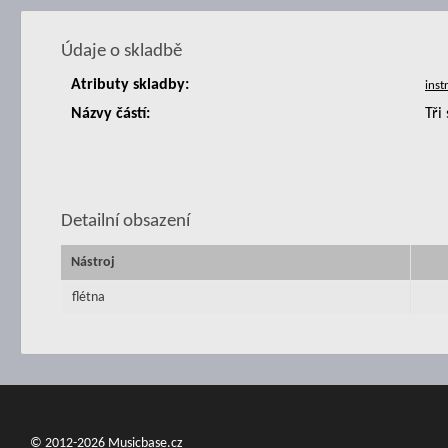
Údaje o skladbě
Atributy skladby:
Názvy částí:
Tři
Detailní obsazení
Nástroj
flétna
© 2012-2026 Musicbase.cz