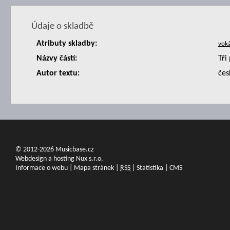
Údaje o skladbě
Atributy skladby:
Názvy částí:
Tři
Autor textu:
čes
© 2012-2026 Musicbase.cz
Webdesign a hosting Nux s.r.o.
Informace o webu
|
Mapa stránek
|
RSS
|
Statistika
|
CMS