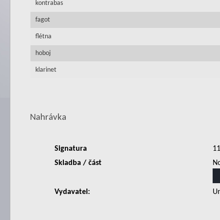
kontrabas
fagot
flétna
hoboj
klarinet
Nahrávka
Signatura
1
Skladba / část
No
Vydavatel:
Un