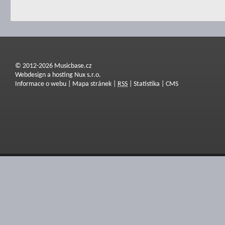
© 2012-2026 Musicbase.cz
Webdesign a hosting Nux s.r.o.
Informace o webu
|
Mapa stránek
|
RSS
|
Statistika
|
CMS