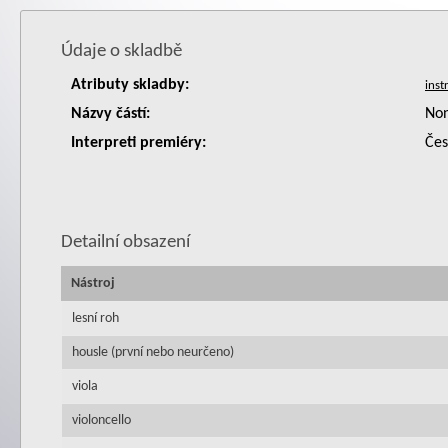
Údaje o skladbě
Atributy skladby:
Názvy částí:
Non
Interpreti premiéry:
Čes
Detailní obsazení
Nástroj
lesní roh
housle (první nebo neurčeno)
viola
violoncello