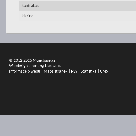
kontrabas
klarinet
© 2012-2026 Musicbase.cz
Webdesign a hosting Nux s.r.o.
Informace o webu
|
Mapa stránek
|
RSS
|
Statistika
|
CMS