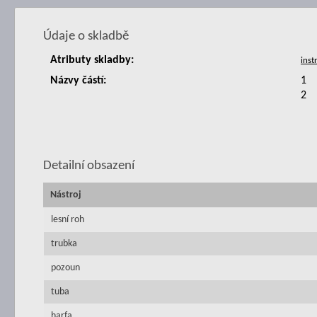
Údaje o skladbě
Atributy skladby:
Názvy částí:
1
2
Detailní obsazení
Nástroj
lesní roh
trubka
pozoun
tuba
harfa