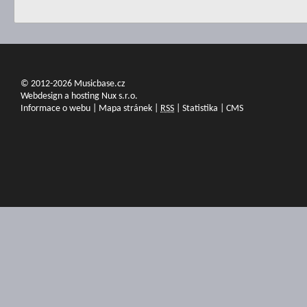
© 2012-2026 Musicbase.cz
Webdesign a hosting Nux s.r.o.
Informace o webu
|
Mapa stránek
|
RSS
|
Statistika
|
CMS