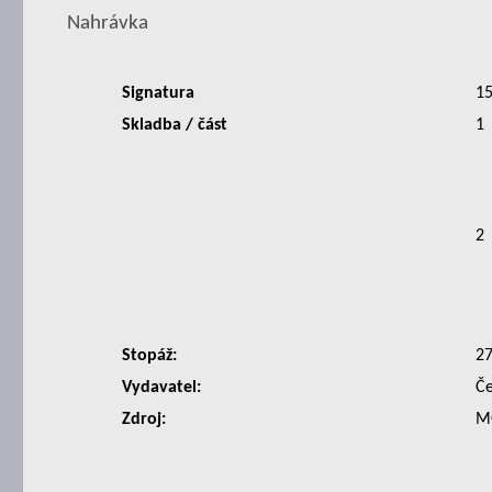
Nahrávka
Signatura
1
Skladba / část
1
2
Stopáž:
2
Vydavatel:
Če
Zdroj:
M