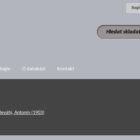
Regi
logie
O databázi
Kontakt
Devátý, Antonín (1903)