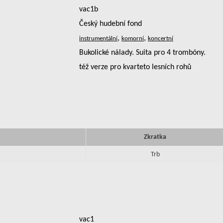
vac1b
Český hudební fond
,
,
Bukolické nálady. Suita pro 4 trombóny.
též verze pro kvarteto lesních rohů
Zkratka
Trb
vac1