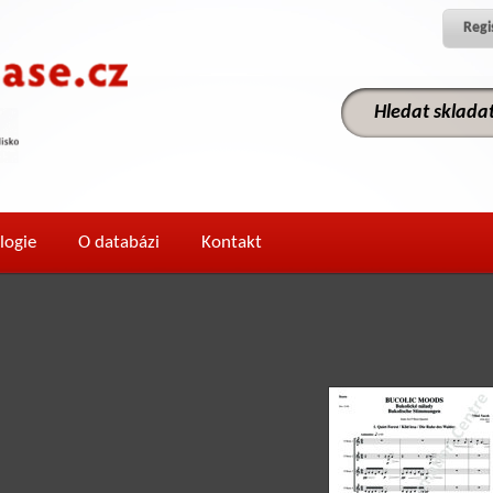
Regi
logie
O databázi
Kontakt