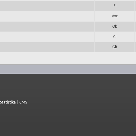
Fl
Voc
Ob
Cl
Git
Statistika
|
CMS