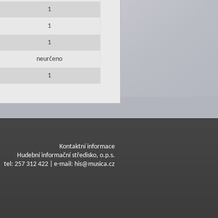
1
1
1
neurčeno
1
Kontaktní informace
Hudební informační středisko, o.p.s.
tel: 257 312 422 | e-mail: his@musica.cz