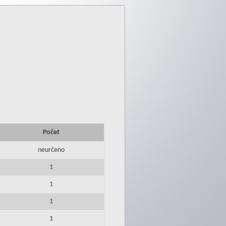
Počet
neurčeno
1
1
1
1