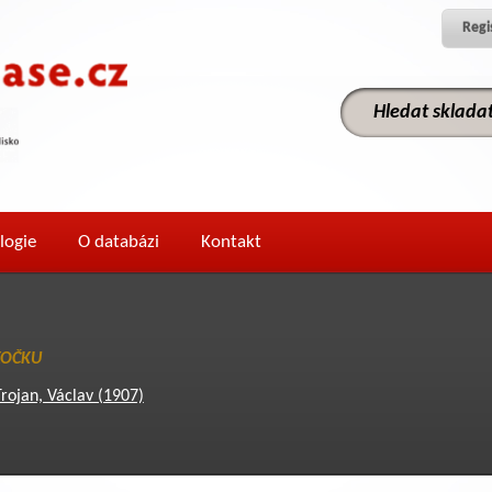
Regi
logie
O databázi
Kontakt
KOČKU
Trojan, Václav (1907)