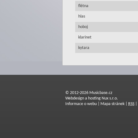
flétna
hlas
hoboj
klarinet
kytara
© 2012-2026 Musicbase.cz
Webdesign a hosting Nux s.r.o.
Informace o webu
|
Mapa stránek
|
RSS
|