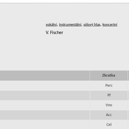
,
,
,
V. Fischer
Zkratka
Perc
Pf
Vno
Acc
Cel