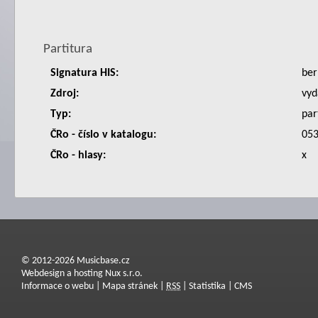
Partitura
Signatura HIS:
ber
Zdroj:
vyd
Typ:
par
ČRo - číslo v katalogu:
053
ČRo - hlasy:
x
© 2012-2026 Musicbase.cz
Webdesign a hosting Nux s.r.o.
Informace o webu
|
Mapa stránek
|
RSS
|
Statistika
|
CMS