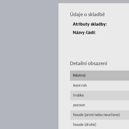
Údaje o skladbě
Atributy skladby:
Názvy částí:
Detailní obsazení
Nástroj
lesní roh
trubka
pozoun
housle (první nebo neurčeno)
housle (druhé)