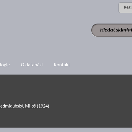
Regi
logie
O databázi
Kontakt
Sedmidubský, Miloš (1924)