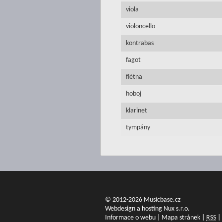
viola
violoncello
kontrabas
fagot
flétna
hoboj
klarinet
tympány
© 2012-2026 Musicbase.cz
Webdesign a hosting Nux s.r.o.
Informace o webu
|
Mapa stránek
|
RSS
|