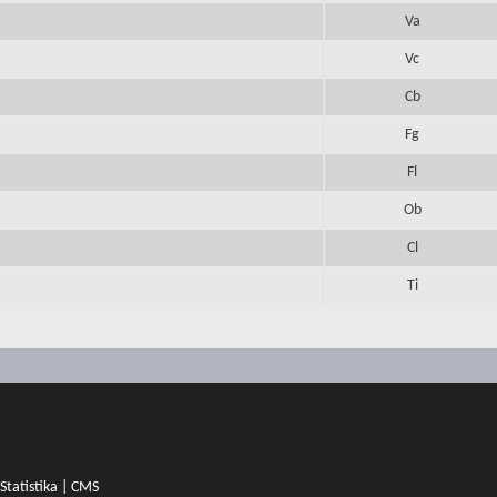
Va
Vc
Cb
Fg
Fl
Ob
Cl
Ti
Statistika
|
CMS