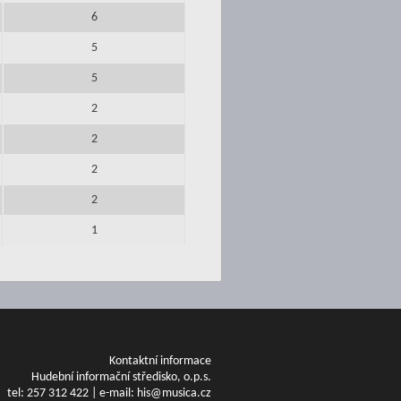
6
5
5
2
2
2
2
1
Kontaktní informace
Hudební informační středisko, o.p.s.
tel: 257 312 422 | e-mail: his@musica.cz