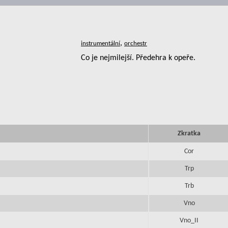
,
Co je nejmilejší. Předehra k opeře.
Zkratka
Cor
Trp
Trb
Vno
Vno_II