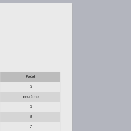
Počet
3
neurčeno
3
8
7