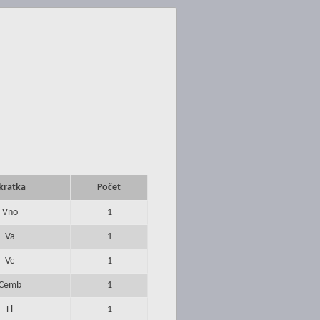
kratka
Počet
Vno
1
Va
1
Vc
1
Cemb
1
Fl
1