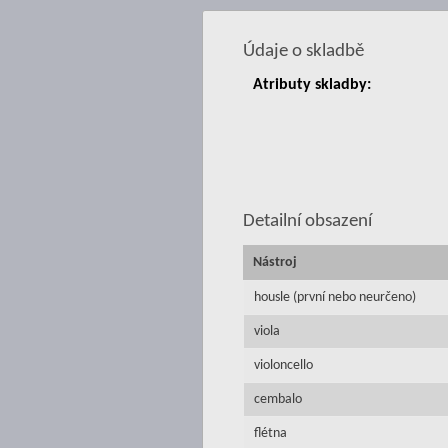
Údaje o skladbě
Atributy skladby:
Detailní obsazení
Nástroj
housle (první nebo neurčeno)
viola
violoncello
cembalo
flétna