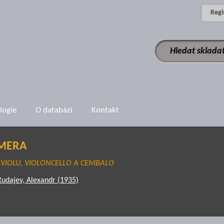
Regi
logie
O databázi
Kontakt
AMERA
 VIOLU, VIOLONCELLO A CEMBALO
Rudajev, Alexandr (1935)