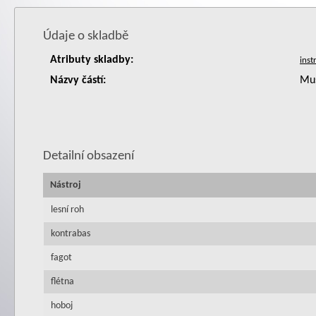
Údaje o skladbě
Atributy skladby:
Názvy částí:
Mus
Detailní obsazení
Nástroj
lesní roh
kontrabas
fagot
flétna
hoboj