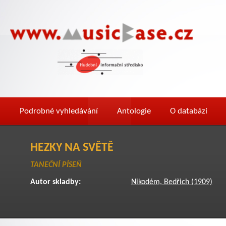
Podrobné vyhledávání
Antologie
O databázi
HEZKY NA SVĚTĚ
TANEČNÍ PÍSEŇ
Autor skladby:
Nikodém, Bedřich (1909)