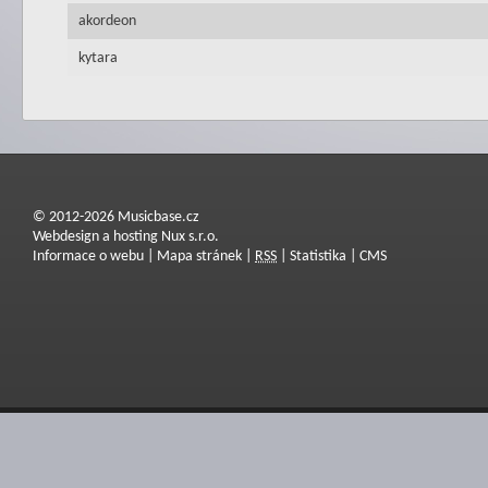
akordeon
kytara
© 2012-2026 Musicbase.cz
Webdesign a hosting Nux s.r.o.
Informace o webu
|
Mapa stránek
|
RSS
|
Statistika
|
CMS