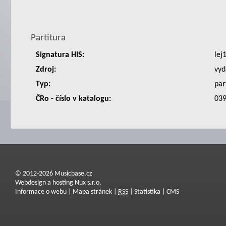
Partitura
Signatura HIS:
lej
Zdroj:
vyd
Typ:
par
ČRo - číslo v katalogu:
039
© 2012-2026 Musicbase.cz
Webdesign a hosting Nux s.r.o.
Informace o webu
|
Mapa stránek
|
RSS
|
Statistika
|
CMS