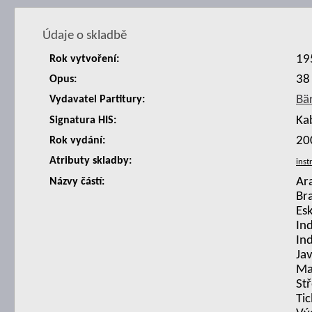
Údaje o skladbě
19
Rok vytvoření:
38
Opus:
Bä
Vydavatel Partitury:
Ka
Signatura HIS:
20
Rok vydání:
Atributy skladby:
Ar
Názvy částí:
Bra
Es
Ind
In
Jav
Mal
St
Ti