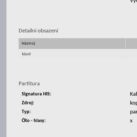
Vý
Detailní obsazení
Nástroj
klavír
Partitura
Ka
Signatura HIS:
ko
Zdroj:
par
Typ:
x
ČRo - hlasy: