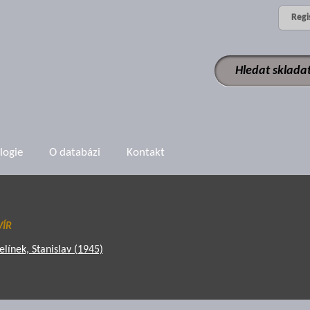
Regi
logie
O databázi
Kontakt
VÍR
elínek, Stanislav (1945)