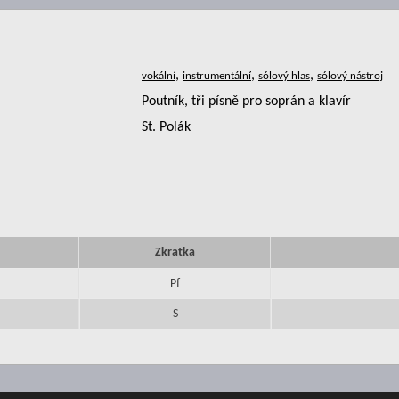
,
,
,
Poutník, tři písně pro soprán a klavír
St. Polák
Zkratka
Pf
S