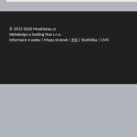
© 2012-2026 Musicbase.cz
Webdesign a hosting Nux s.r.o.
Informace o webu
|
Mapa stránek
|
RSS
|
Statistika
|
CMS