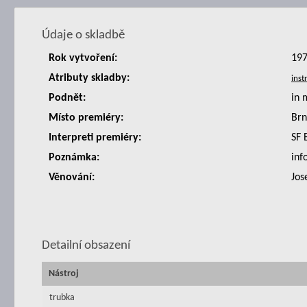
Údaje o skladbě
Rok vytvoření:
19
Atributy skladby:
Podnět:
in
Místo premiéry:
Br
Interpreti premiéry:
SF 
Poznámka:
inf
Věnování:
Jos
Detailní obsazení
Nástroj
trubka