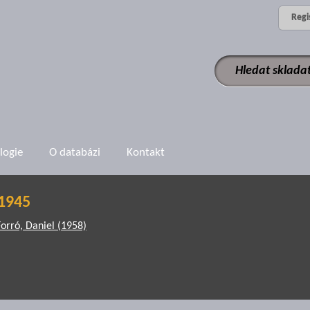
Regi
logie
O databázi
Kontakt
1945
Forró, Daniel (1958)