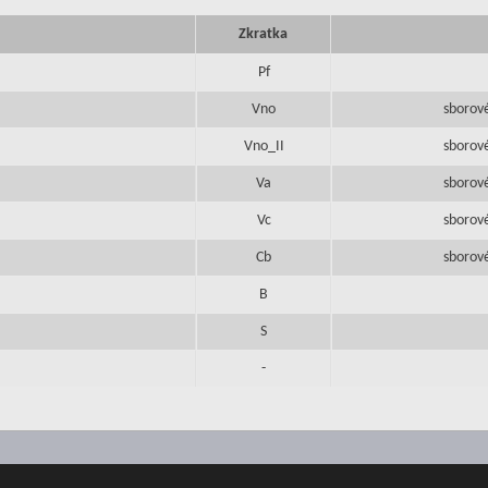
Zkratka
Pf
Vno
sborové
Vno_II
sborové
Va
sborové
Vc
sborové
Cb
sborové
B
S
-