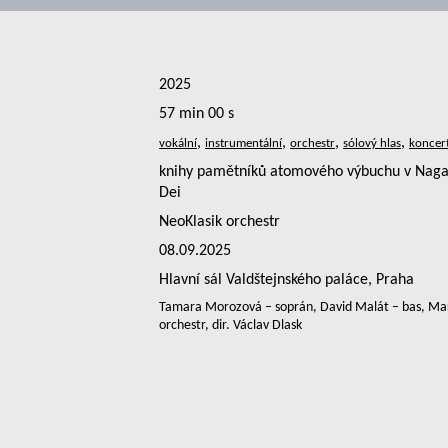
2025
57 min 00 s
,
,
,
,
knihy pamětníků atomového výbuchu v Nagas
Dei
NeoKlasik orchestr
08.09.2025
Hlavní sál Valdštejnského paláce, Praha
Tamara Morozová – soprán, David Malát – bas, Mart
orchestr, dir. Václav Dlask