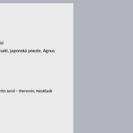
aki, japonská poezie, Agnus
in Jaroš – theremin, NeoKlasik