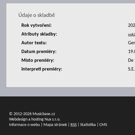
Údaje o skladbě
Rok vytvoření:
20
Atributy skladby:
Autor textu:
Ger
Datum premiéry:
19.
Místo premiéry:
De 
Interpreti premiéry:
S.E
© 2012-2026 Musicbase.cz
Webdesign a hosting Nux s.r.o.
Informace o webu
|
Mapa stránek
|
RSS
|
Statistika
|
CMS