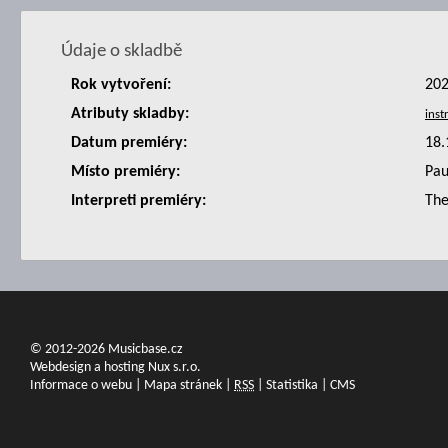
Údaje o skladbě
Rok vytvoření:
20
Atributy skladby:
Datum premiéry:
18.
Místo premiéry:
Pau
Interpreti premiéry:
The
© 2012-2026 Musicbase.cz
Webdesign a hosting Nux s.r.o.
Informace o webu
|
Mapa stránek
|
RSS
|
Statistika
|
CMS