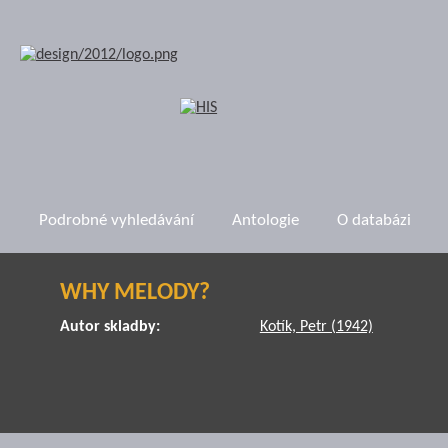
Podrobné vyhledávání
Antologie
O databázi
WHY MELODY?
Autor skladby:
Kotík, Petr (1942)