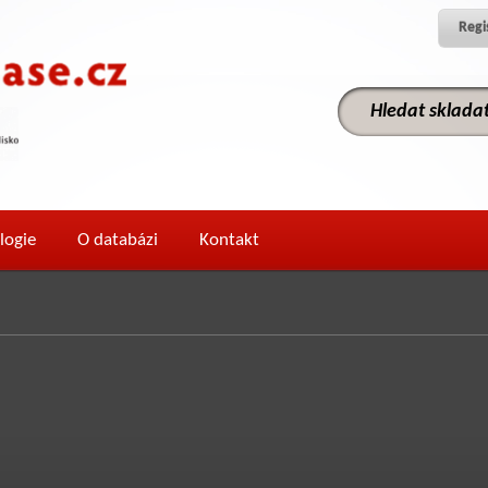
Regi
logie
O databázi
Kontakt