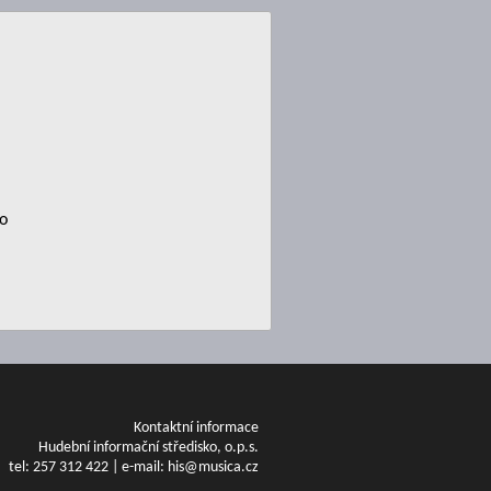
no
Kontaktní informace
Hudební informační středisko, o.p.s.
tel: 257 312 422 | e-mail: his@musica.cz