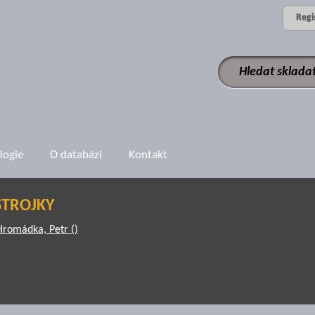
Regi
logie
O databázi
Kontakt
STROJKY
Hromádka, Petr ()