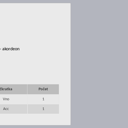
 - akordeon
Zkratka
Počet
Vno
1
Acc
1