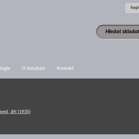
Regi
logie
O databázi
Kontakt
eml, Jiří (1935)