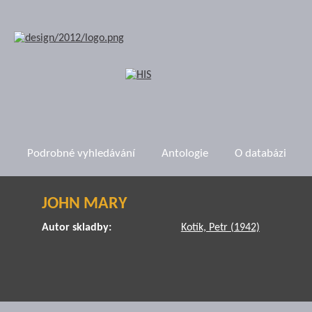
Podrobné vyhledávání
Antologie
O databázi
JOHN MARY
Autor skladby:
Kotík, Petr (1942)