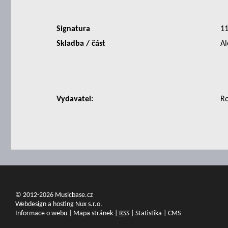
Signatura
1
Skladba / část
Al
Vydavatel:
Ro
© 2012-2026 Musicbase.cz
Webdesign a hosting Nux s.r.o.
Informace o webu
|
Mapa stránek
|
RSS
|
Statistika
|
CMS