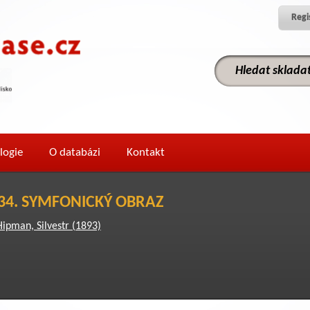
Regi
logie
O databázi
Kontakt
 34. SYMFONICKÝ OBRAZ
Hipman, Silvestr (1893)