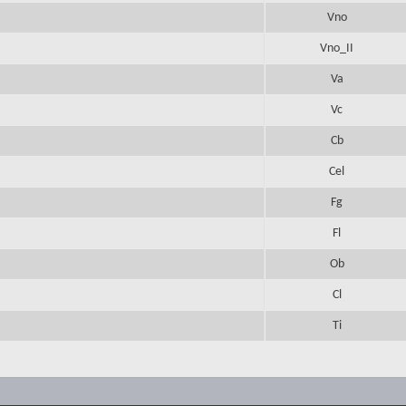
Vno
Vno_II
Va
Vc
Cb
Cel
Fg
Fl
Ob
Cl
Ti