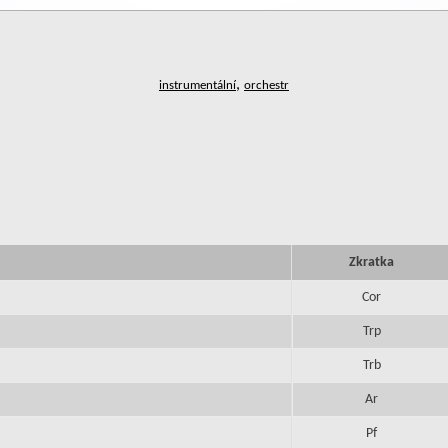
,
Zkratka
Cor
Trp
Trb
Ar
Pf