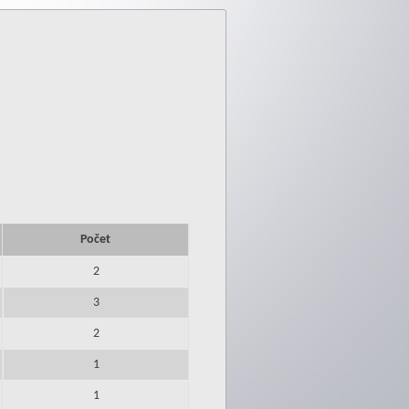
Počet
2
3
2
1
1