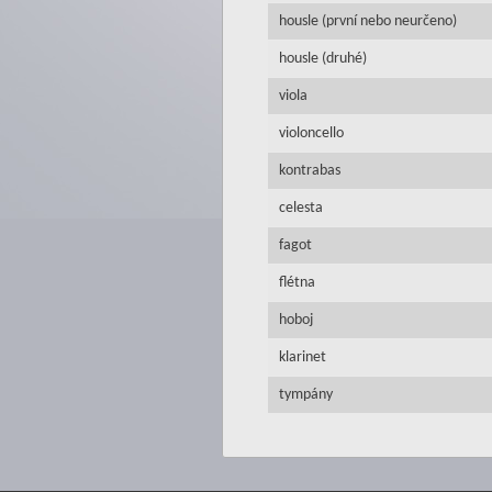
housle (první nebo neurčeno)
housle (druhé)
viola
violoncello
kontrabas
celesta
fagot
flétna
hoboj
klarinet
tympány