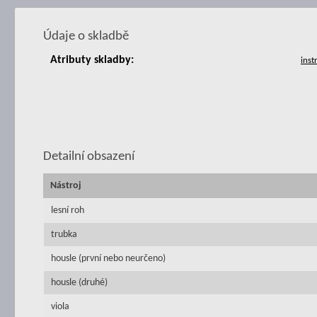
Údaje o skladbě
Atributy skladby:
Detailní obsazení
Nástroj
lesní roh
trubka
housle (první nebo neurčeno)
housle (druhé)
viola