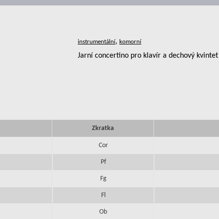
,
Jarní concertino pro klavír a dechový kvintet
Zkratka
Cor
Pf
Fg
Fl
Ob