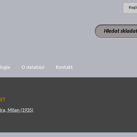
Regi
logie
O databázi
Kontakt
TET
Jíra, Milan (1935)