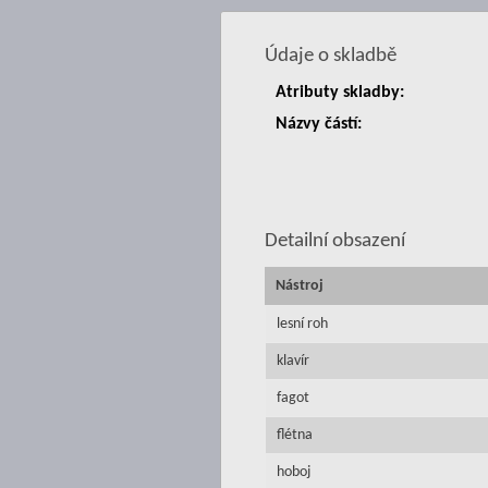
Údaje o skladbě
Atributy skladby:
Názvy částí:
Detailní obsazení
Nástroj
lesní roh
klavír
fagot
flétna
hoboj