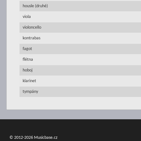
housle (druhé)
viola
violoncello
kontrabas
fagot
flétna
hoboj
klarinet
tympány
© 2012-2026 Musicbase.cz