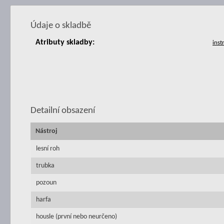
Údaje o skladbě
Atributy skladby:
Detailní obsazení
Nástroj
lesní roh
trubka
pozoun
harfa
housle (první nebo neurčeno)