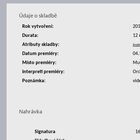
Údaje o skladbě
Rok vytvoření:
20
Durata:
12 
Atributy skladby:
Datum premiéry:
04.
Místo premiéry:
Mu
Interpreti premiéry:
Orc
Poznámka:
vid
Nahrávka
Signatura
1