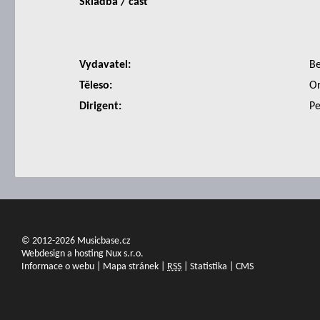
Skladba / část
Vydavatel:
B
Těleso:
Or
Dirigent:
Pe
© 2012-2026 Musicbase.cz
Webdesign a hosting Nux s.r.o.
Informace o webu
|
Mapa stránek
|
RSS
|
Statistika
|
CMS