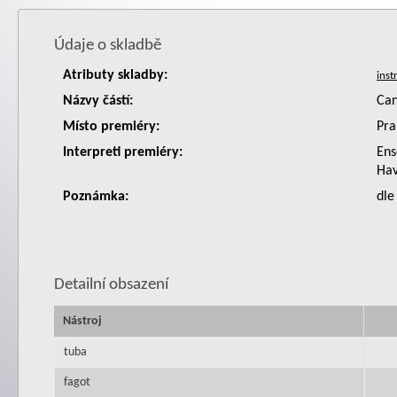
Údaje o skladbě
Atributy skladby:
Názvy částí:
Can
Místo premiéry:
Pra
Interpreti premiéry:
Ens
Hav
Poznámka:
dle
Detailní obsazení
Nástroj
tuba
fagot