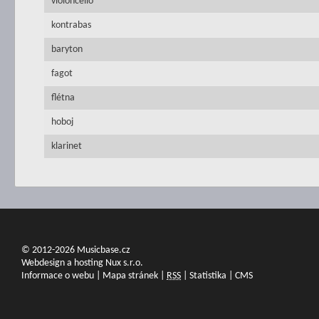
violoncello
kontrabas
baryton
fagot
flétna
hoboj
klarinet
© 2012-2026 Musicbase.cz
Webdesign a hosting Nux s.r.o.
Informace o webu
|
Mapa stránek
|
RSS
|
Statistika
|
CMS