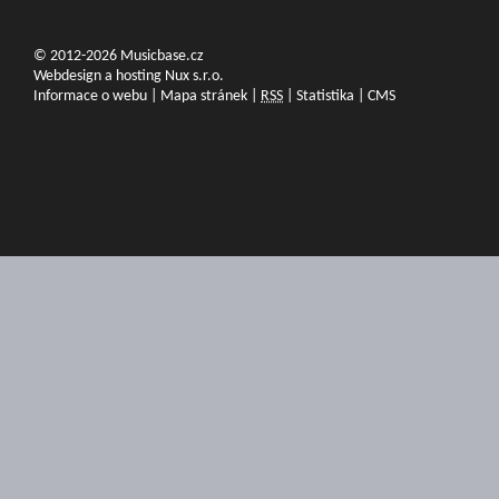
© 2012-2026 Musicbase.cz
Webdesign a hosting Nux s.r.o.
Informace o webu
|
Mapa stránek
|
RSS
|
Statistika
|
CMS