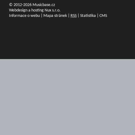
© 2012-2026 Musicbase.cz
Webdesign a hosting Nux s.r.o.
Informace o webu
|
Mapa stránek
|
RSS
|
Statistika
|
CMS