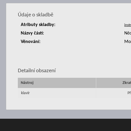
Údaje o skladbě
Atributy skladby:
Názvy částí:
Něc
Věnování:
Mo
Detailní obsazení
Nástroj
Zkra
klavír
Pf