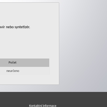
vír nebo syntetizér.
Počet
neurčeno
Kontaktní informace