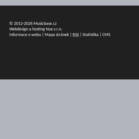
© 2012-2026 Musicbase.cz
Webdesign a hosting Nux s.r.o.
Informace o webu
|
Mapa stránek
|
RSS
|
Statistika
|
CMS