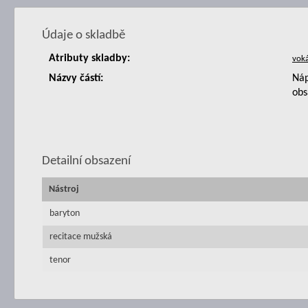
Údaje o skladbě
Atributy skladby:
Názvy částí:
Náp
obs
Detailní obsazení
Nástroj
baryton
recitace mužská
tenor