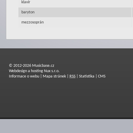
klavír
baryton
mezzosoprán
© 2012-2026 Musicbase.cz
Webdesign a hosting Nux s.r.o.
Informace o webu
|
Mapa stránek
|
RSS
|
Statistika
|
CMS