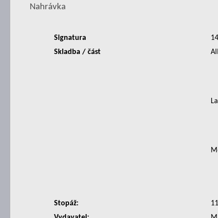
Nahrávka
Signatura
1
Skladba / část
Al
La
Mo
Stopáž:
1
Vydavatel:
M