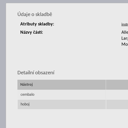
Údaje o skladbě
Atributy skladby:
Názvy částí:
All
Lar
Mol
Detailní obsazení
Nástroj
cembalo
hoboj