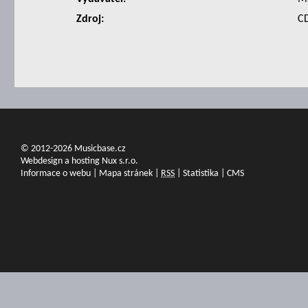
Zdroj:
C
© 2012-2026 Musicbase.cz
Webdesign a hosting Nux s.r.o.
Informace o webu
|
Mapa stránek
|
RSS
|
Statistika
|
CMS