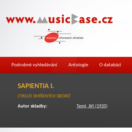
Podrobné vyhledávání
Antologie
O databázi
SAPIENTIA I.
CYKLUS SMÍŠENÝCH SBORŮ
Autor skladby:
Teml, Jiří (1935)