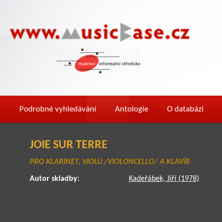
Podrobné vyhledávání
Antologie
O databázi
JOIE SUR TERRE
PRO KLARINET, VIOLU /VIOLONCELLO/ A KLAVÍR
Autor skladby:
Kadeřábek, Jiří (1978)