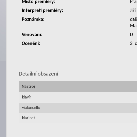
Místo premiéry:
Pra
Interpreti premiéry:
Jiř
Poznámka:
dal
Mal
Věnování:
D
Ocenění:
3. 
Detailní obsazení
Nástroj
klavír
violoncello
klarinet