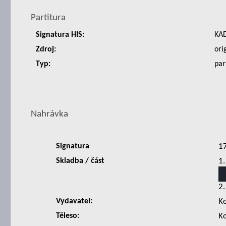
Partitura
Signatura HIS:
KA
Zdroj:
ori
Typ:
par
Nahrávka
Signatura
1
Skladba / část
1.
2.
Vydavatel:
K
Těleso:
K