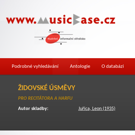
Podrobné vyhledávání
Antologie
O databázi
ŽIDOVSKÉ ÚSMĚVY
PRO RECITÁTORA A HARFU
Autor skladby:
Juřica, Leon (1935)