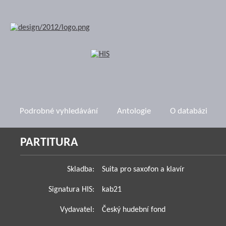
Podrobné vyhledávání
Antologie
O databázi
PARTITURA
Skladba:
Suita pro saxofon a klavír
Signatura HIS:
kab21
Vydavatel:
Český hudební fond