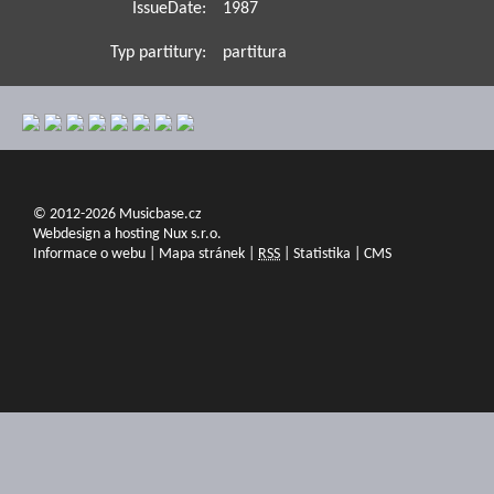
IssueDate:
1987
Typ partitury:
partitura
© 2012-2026 Musicbase.cz
Webdesign a hosting Nux s.r.o.
Informace o webu
|
Mapa stránek
|
RSS
|
Statistika
|
CMS