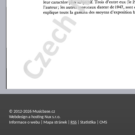
© 2012-2026 Musicbase.cz
Webdesign a hosting Nux s.r.o.
Informace o webu
|
Mapa stránek
|
RSS
|
Statistika
|
CMS