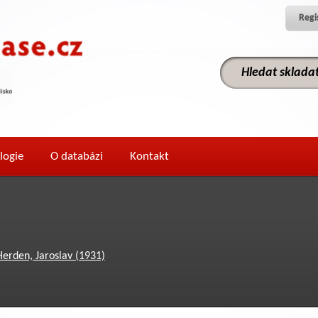
Regi
logie
O databázi
Kontakt
Herden, Jaroslav (1931)