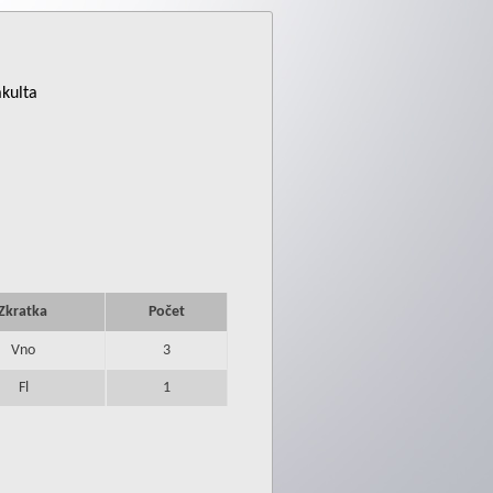
akulta
Zkratka
Počet
Vno
3
Fl
1