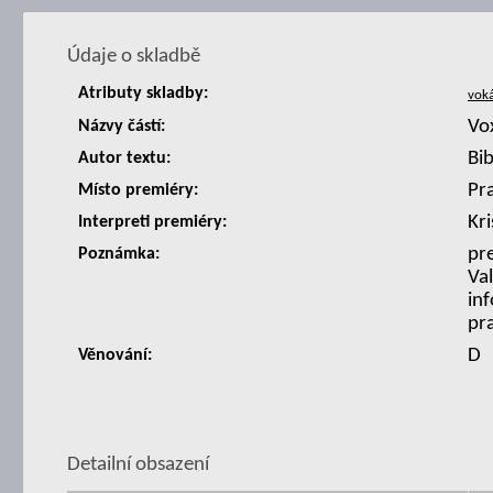
Údaje o skladbě
Atributy skladby:
Vox
Názvy částí:
Bib
Autor textu:
Pr
Místo premiéry:
Kr
Interpreti premiéry:
pr
Poznámka:
Val
in
pr
D
Věnování:
Detailní obsazení