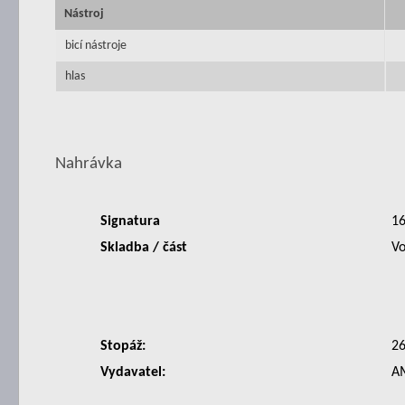
Nástroj
bicí nástroje
hlas
Nahrávka
Signatura
1
Skladba / část
Vo
Stopáž:
2
Vydavatel:
A