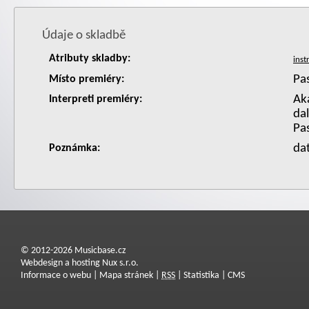
Údaje o skladbě
Atributy skladby:
Pas
Místo premiéry:
Aka
Interpreti premiéry:
dal
Pa
da
Poznámka:
© 2012-2026 Musicbase.cz
Webdesign a hosting Nux s.r.o.
Informace o webu
|
Mapa stránek
|
RSS
|
Statistika
|
CMS