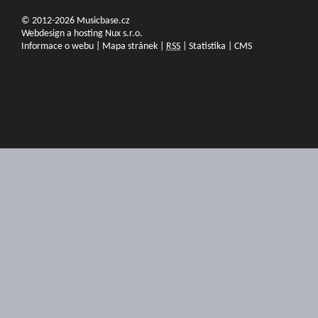
© 2012-2026 Musicbase.cz
Webdesign a hosting Nux s.r.o.
Informace o webu
|
Mapa stránek
|
RSS
|
Statistika
|
CMS