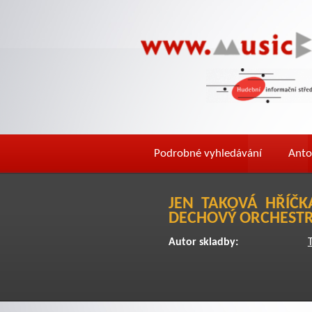
Podrobné vyhledávání
Anto
JEN TAKOVÁ HŘÍČK
DECHOVÝ ORCHEST
Autor skladby:
T