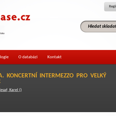
Regi
logie
O databázi
Kontakt
A. KONCERTNÍ INTERMEZZO PRO VELKÝ
R
esař, Karel ()