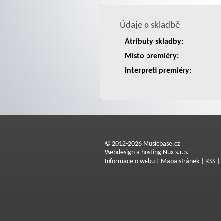
Údaje o skladbě
Atributy skladby:
Místo premiéry:
Interpreti premiéry:
© 2012-2026 Musicbase.cz
Webdesign a hosting Nux s.r.o.
Informace o webu
|
Mapa stránek
|
RSS
|