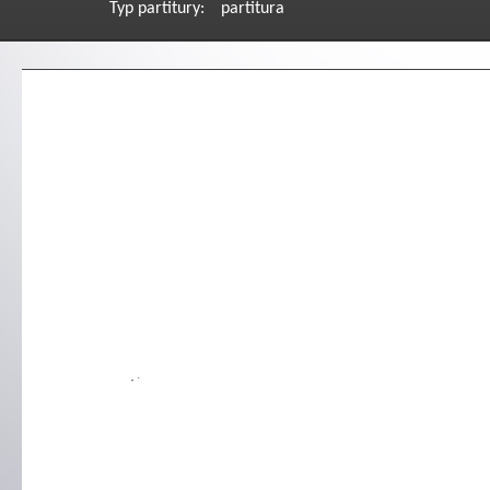
Typ partitury:
partitura